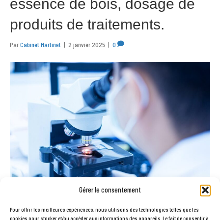
essence de bois, dosage de
produits de traitements.
Par
Cabinet Martinet
|
2 janvier 2025
|
0
Gérer le consentement
Pour offrir les meilleures expériences, nous utilisons des technologies telles que les
Nous proposons l’identification des champignons lignivores, des insectes,
cookies pour stocker et/ou accéder aux informations des appareils. Le fait de consentir à